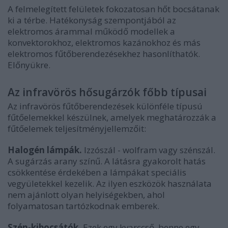
A felmelegített felületek fokozatosan hőt bocsátanak
ki a térbe. Hatékonyság szempontjából az
elektromos árammal működő modellek a
konvektorokhoz, elektromos kazánokhoz és más
elektromos fűtőberendezésekhez hasonlíthatók.
Előnyükre.
Az infravörös hősugárzók főbb típusai
Az infravörös fűtőberendezések különféle típusú
fűtőelemekkel készülnek, amelyek meghatározzák a
fűtőelemek teljesítményjellemzőit:
Halogén lámpák.
Izzószál - wolfram vagy szénszál.
A sugárzás arany színű. A látásra gyakorolt ​​hatás
csökkentése érdekében a lámpákat speciális
vegyületekkel kezelik. Az ilyen eszközök használata
nem ajánlott olyan helyiségekben, ahol
folyamatosan tartózkodnak emberek.
Szén-kibocsátók.
Ezek egy kvarccső, benne egy